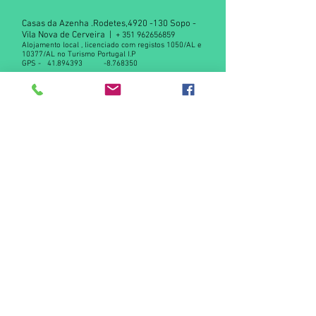
Casas da Azenha .Rodetes,
4920 -130
Sopo -
Vila Nova de Cerveira |
+
351 962656859
Alojamento local , licenciado com registos 1050/AL e
10377/AL no Turismo Portugal I.P
GPS -
41.894393
-8.768350
Declaração de privacidade RGPD
Contact us
© 2015 by Casas da Azenha