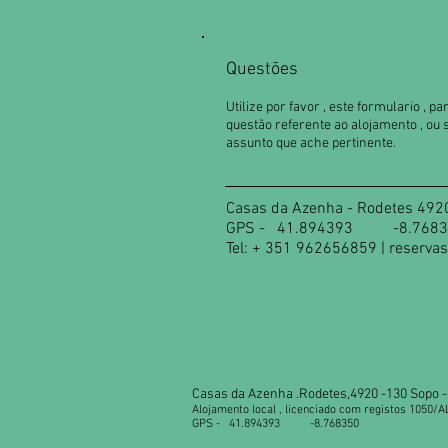
Questões
Utilize por favor , este formulario , p
questão referente ao alojamento , ou 
assunto que ache pertinente.
Casas da Azenha - Rodetes 4920
GPS - 41.894393 -8.7683
Tel: + 351 962656859 |
reserva
Casas da Azenha .Rodetes,4920 -130 Sopo - 
Alojamento local , licenciado com registos 1050/A
GPS - 41.894393 -8.768350