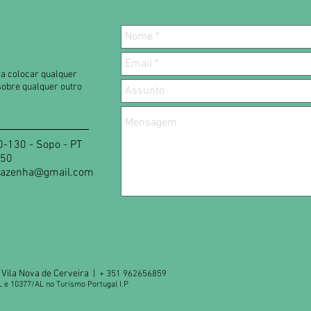
ara colocar qualquer
sobre qualquer outro
-130 - Sopo - PT
50
sazenha@gmail.com
Vila Nova de Cerveira |
+ 351 962656859
L e 10377/AL no Turismo Portugal I.P