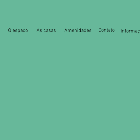
Contato
O espaço
As casas
Amenidades
Informa