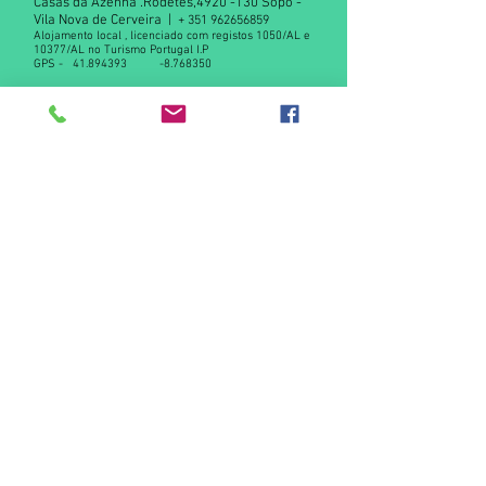
Casas da Azenha .Rodetes,
4920 -130
Sopo -
Vila Nova de Cerveira |
+
351 962656859
Alojamento local , licenciado com registos 1050/AL e
10377/AL no Turismo Portugal I.P
GPS -
41.894393
-8.768350
Declaração de privacidade RGPD
Contact us
© 2015 by Casas da Azenha