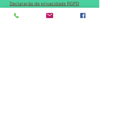
Declaração de privacidade RGPD
Contact us
© 2015 by Casas da Azenha