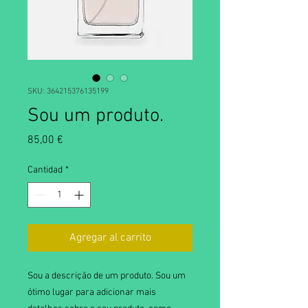
SKU: 364215376135199
Sou um produto.
Precio
85,00 €
Cantidad
*
Agregar al carrito
Sou a descrição de um produto. Sou um 
ótimo lugar para adicionar mais 