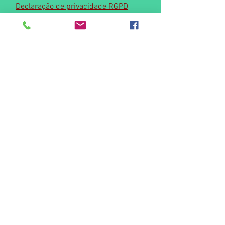
Declaração de privacidade RGPD
Contact us
© 2015 by Casas da Azenha