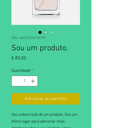
SKU: 364215376135199
Sou um produto.
Preço
€ 85,00
Quantidade
*
Adicionar ao carrinho
Sou a descrição de um produto. Sou um 
ótimo lugar para adicionar mais 