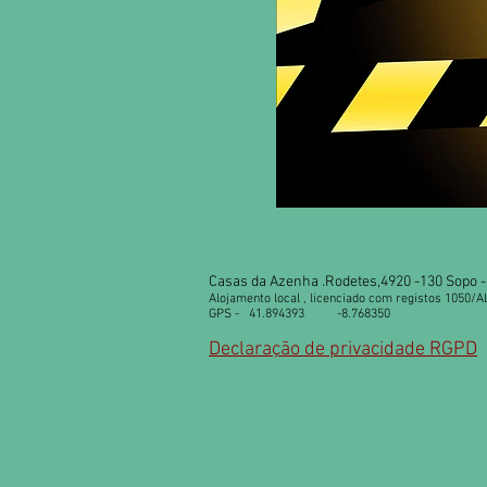
Casas da Azenha .Rodetes,4920 -130 Sopo - 
Alojamento local , licenciado com registos 1050/A
GPS - 41.894393 -8.768350
Declaração de privacidade RGPD