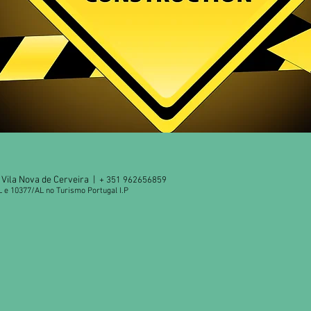
Vila Nova de Cerveira |
+ 351 962656859
L e 10377/AL no Turismo Portugal I.P