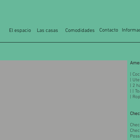
Contacto
Informa
El espacio
Las casas
Comodidades
Ame
| Coc
| Ute
| 2 h
| | T
| Ro
Chec
Check
Chec
Poss