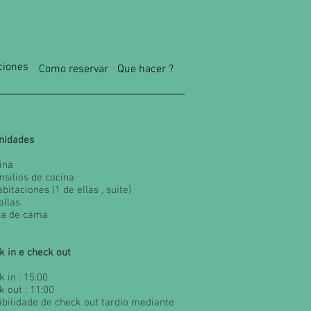
ciones
Como reservar
Que hacer ?
nidades
ina
nsilios de cocina
abitaciones (1 de ellas , suite)
oallas
pa de cama
k in e check out
 in : 15:00
k out : 11:00
ibilidade de check out tardio mediante