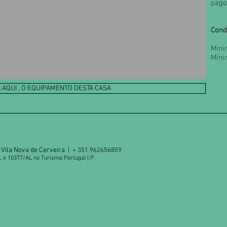
pago
Cond
Mini
Mini
 AQUI , O EQUIPAMENTO DESTA CASA
Vila Nova de Cerveira |
+ 351 962656859
L e 10377/AL no Turismo Portugal I.P