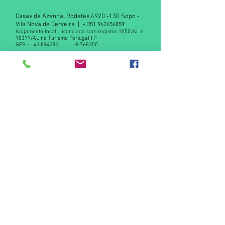
Casas da Azenha .Rodetes,
4920 -130
Sopo -
Vila Nova de Cerveira |
+
351 962656859
Alojamento local , licenciado com registos 1050/AL e
10377/AL no Turismo Portugal I.P
GPS -
41.894393
-8.768350
Declaração de privacidade RGPD
Contact us
© 2015 by Casas da Azenha