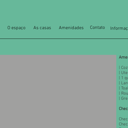
Contato
O espaço
As casas
Amenidades
Informa
Ame
| Co
| Ute
| 1 q
| Lar
| Toa
| Ro
| Gr
Chec
Check
Chec