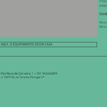
Poss
paga
Cond
Mini
Mini
 AQUI , O EQUIPAMENTO DESTA CASA
Vila Nova de Cerveira |
+ 351 962656859
L e 10377/AL no Turismo Portugal I.P