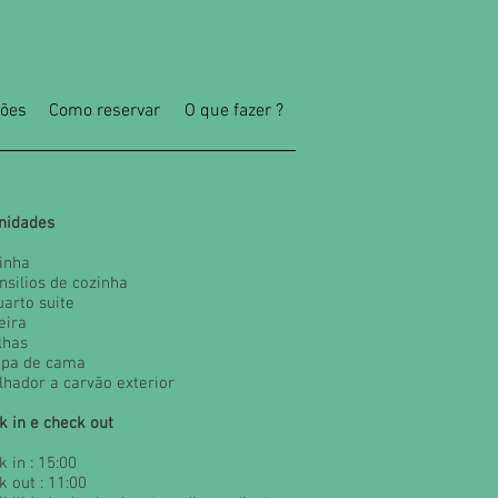
ções
Como reservar
O que fazer ?
nidades
zinha
nsilios de cozinha
uarto suite
eira
lhas
upa de cama
elhador a carvão exterior
k in e check out
 in : 15:00
k out : 11:00