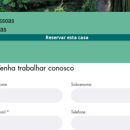
ssoas
tas
Reservar esta casa
enha trabalhar conosco
ome
Sobrenome
ail
Telefone