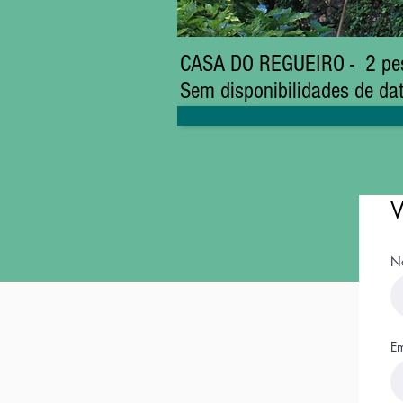
CASA DO REGUEIRO - 2 pe
Sem disponibilidades de da
V
N
Em